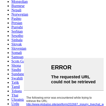
Mongolian
Burmese
Nepali
Norwegian
Pashto
Persian
Punjabi
Serbian
Sesotho
Sinhala
Slovak
Slovenian
Somali
Samoan
Scots Gaelic
Shona
Sindhi
Sundanese
Swahili
Tajik
Tamil
Telugu
Thai
Ukrainian
Urdu