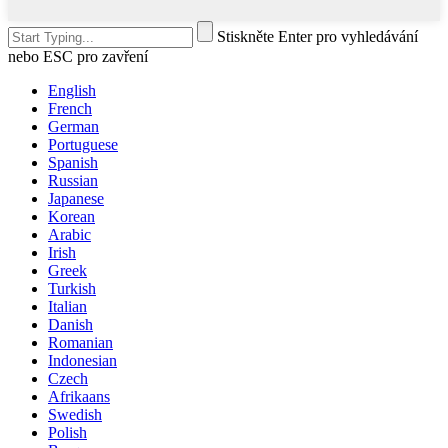
Stiskněte Enter pro vyhledávání
nebo ESC pro zavření
English
French
German
Portuguese
Spanish
Russian
Japanese
Korean
Arabic
Irish
Greek
Turkish
Italian
Danish
Romanian
Indonesian
Czech
Afrikaans
Swedish
Polish