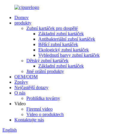
Domov
produkty
Zubní kartáček pro dospělé
Základní zubní kartáček
Antibakteriální zubní kartáček
Bělící zubní kartáček
Ekologický zubní kartáček
Vyblednutí barvy zubní kartáček
Dětský zubní kartáček
Základní zubní kartáček
Jiné orální produkty
OEM/ODM
Zprávy
Nejčastější dotazy
O nás
Prohlídka továrny
Video
Firemní video
Video o produktech
Kontaktujte nás
English