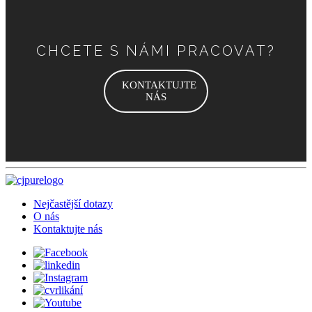
CHCETE S NÁMI PRACOVAT?
KONTAKTUJTE
NÁS
Nejčastější dotazy
O nás
Kontaktujte nás