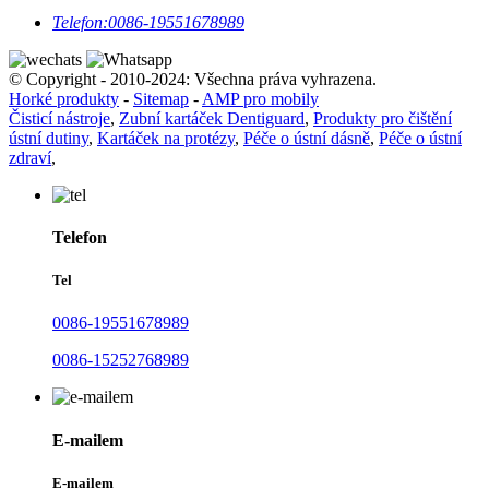
Telefon:
0086-19551678989
© Copyright - 2010-2024: Všechna práva vyhrazena.
Horké produkty
-
Sitemap
-
AMP pro mobily
Čisticí nástroje
,
Zubní kartáček Dentiguard
,
Produkty pro čištění
ústní dutiny
,
Kartáček na protézy
,
Péče o ústní dásně
,
Péče o ústní
zdraví
,
Telefon
Tel
0086-19551678989
0086-15252768989
E-mailem
E-mailem